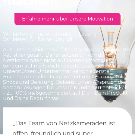
machen!
Erfahre mehr über unsere Motivation
Wir bieten Dir nicht irgendeine Lösung.
Wir bieten Dir Deine Lösung!
Aus unseren eigenen Erfahrungen wissen wir: Guter
Rat ist rar gesäht. Daher setzen wir von den
Netzkameraden nicht auf Massenabfertigung,
sondern auf maßgeschneiderte Lösungen. Wir
unterstützen Unternehmer verschiedenster
Branchen bei allen Fragen rund um Amazon, Online-
Shops und Beratung. Dabei ist unser Anspruch die
besten Lösungen für unsere Kunden zu entwickeln
– zu 100% maßgeschneidert auf Dich, Dein Produkt
und Deine Bedürfnisse.
„Das Team von Netzkameraden ist
offen, freundlich und super